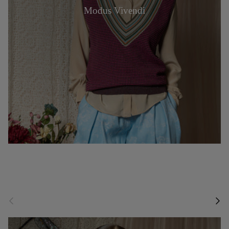
Modus Vivendi
Vorherige
Näch