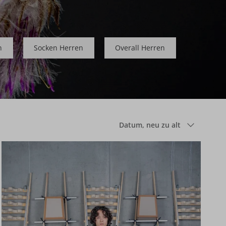
n
Socken Herren
Overall Herren
Sortieren nach
Datum, neu zu alt