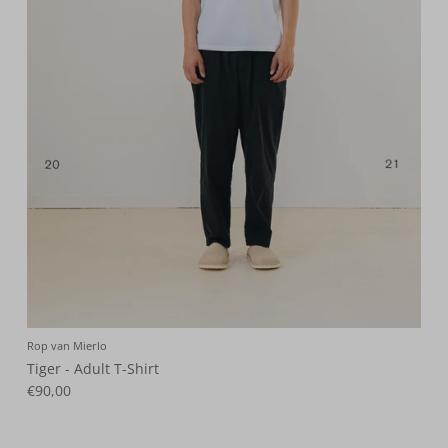
Rop van Mierlo
Tiger - Adult T-Shirt
€90,00