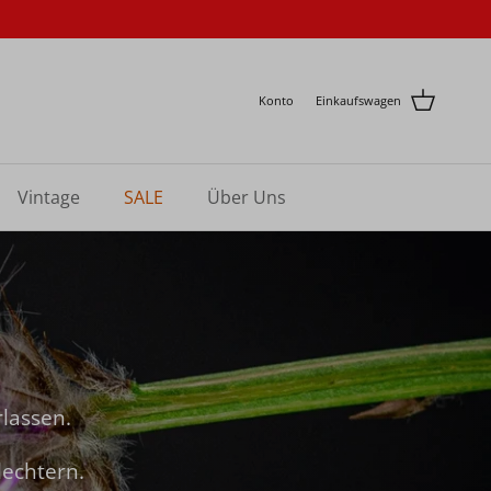
Konto
Einkaufswagen
Vintage
SALE
Über Uns
rlassen.
lechtern.