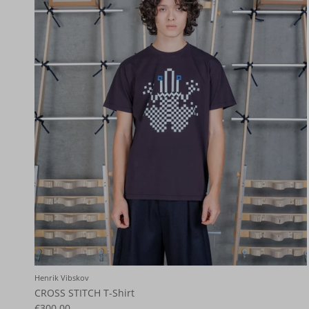
Henrik Vibskov
CROSS STITCH T-Shirt
€300,00