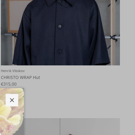
Henrik Vibskov
CHRISTO WRAP Hut
€315,00
Schließen