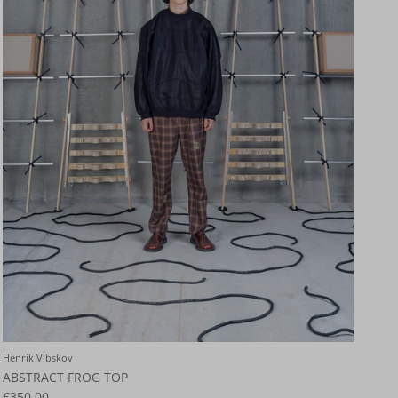
Henrik Vibskov
ABSTRACT FROG TOP
€350,00