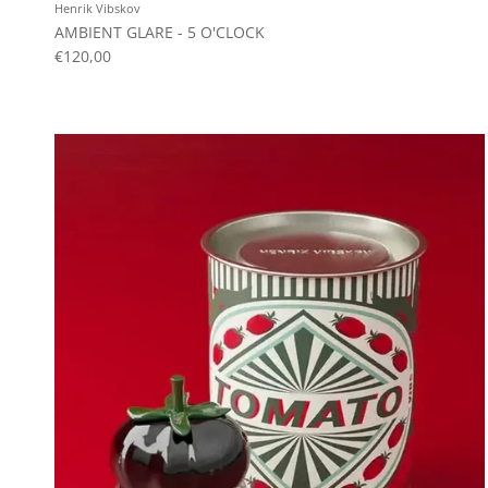
Henrik Vibskov
AMBIENT GLARE - 5 O'CLOCK
€120,00