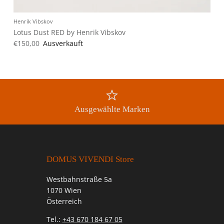
Henrik Vibskov
Lotus Dust RED by Henrik Vibskov
€150,00
Ausverkauft
Ausgewählte Marken
DOMUS VIVENDI Store
Westbahnstraße 5a
1070 Wien
Österreich
Tel.:
+43 670 184 67 05