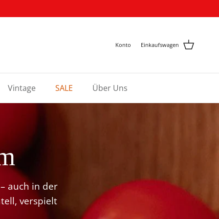
Konto
Einkaufswagen
Vintage
SALE
Über Uns
um
– auch in der
ll, verspielt