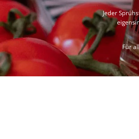
Jeder Sprühs
eigensi
Für al