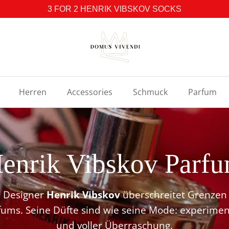
3 FOR 2 HENRIK VIBSKOV SOCKS
Herren
Accessories
Schmuck
Parfum
enrik Vibskov Parf
e Designer
Henrik Vibskov
überschreitet Grenzen 
fums. Seine Düfte sind wie seine Mode: experimente
und voller Überraschung.