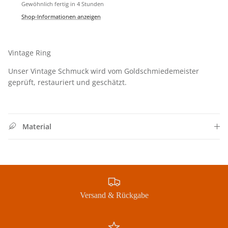
Gewöhnlich fertig in 4 Stunden
Shop-Informationen anzeigen
Vintage Ring
Unser Vintage Schmuck wird vom Goldschmiedemeister
geprüft, restauriert und geschätzt.
Material
Jetzt Newsletter abonnieren und exklusive Angebote
erhalten
Versand & Rückgabe
Abonnieren