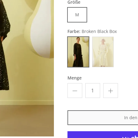
Größe
M
Farbe:
Broken Black Box
Broken Black Box
Broken Yellow Box
Menge
In de