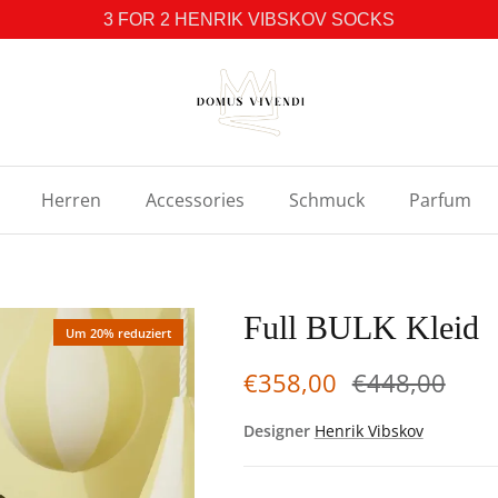
3 FOR 2 HENRIK VIBSKOV SOCKS
Herren
Accessories
Schmuck
Parfum
Full BULK Kleid
Um 20% reduziert
€358,00
€448,00
Designer
Henrik Vibskov