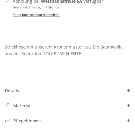
Abholung bei
Westbahnstraße 5A
verfügbar
Gewöhnlich fertig in 4 Stunden
Shop-Informationen anzeigen
Strickhose mit unserem Kronenmuster aus Bio Baumwolle,
aus der Kollektion DOLCE FAR NIENTE
Details
Schließe
SIGN UP FOR 10% OFF
Material
Jetzt Newsletter abonnieren und exklusive Angebote
erhalten
Pflegehinweis