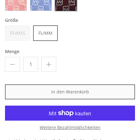
red
blue
mahogany
Größe
FS/MXS
FL/MM
Menge
In den Warenkorb
Weitere Bezahlmöglichkeiten