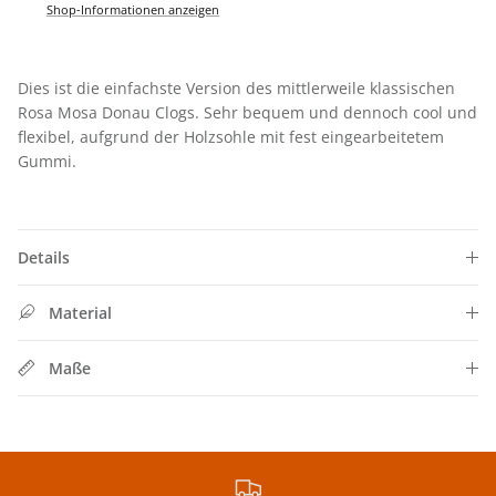
Shop-Informationen anzeigen
Dies ist die einfachste Version des mittlerweile klassischen
Rosa Mosa Donau Clogs. S
ehr bequem und dennoch cool und
flexibel, aufgrund der Holzsohle mit fest eingearbeitetem
Gummi.
Details
Schließen
Material
SIGN UP FOR 10% OFF
Jetzt Newsletter abonnieren und exklusive Angebote
Maße
erhalten