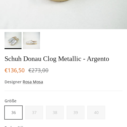
Schuh Donau Clog Metallic - Argento
€136,50
€273,00
Designer
Rosa Mosa
Größe
36
37
38
39
40