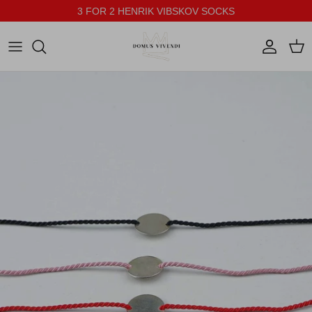
3 FOR 2 HENRIK VIBSKOV SOCKS
Direkt zum Inhalt
Konto
Ein