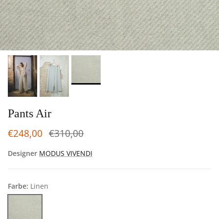
Pants Air
€248,00
€310,00
Designer
MODUS VIVENDI
Farbe:
Linen