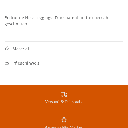
Bedruckte Netz-Leggings. Transparent und körpernah
geschnitten.
Material
Schließe
Pflegehinweis
SIGN UP FOR 10% OFF
Jetzt Newsletter abonnieren und exklusive Angebote
erhalten
Versand & Rückgabe
Abonnieren
Ausgewählte Marken