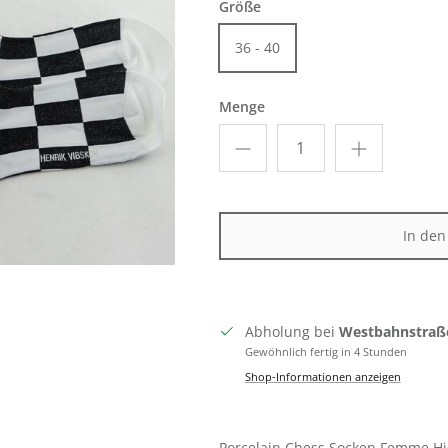
Größe
36 - 40
Menge
In de
Abholung bei
Westbahnstraß
Gewöhnlich fertig in 4 Stunden
Shop-Informationen anzeigen
Porcelain Chess Socken Femme H