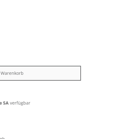
n Warenkorb
e 5A
verfügbar
igh