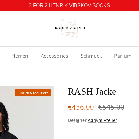
3 FOR 2 HENRIK VIBSKOV SOCKS
Herren
Accessories
Schmuck
Parfum
RASH Jacke
Um 20% reduziert
€436,00
€545,00
Designer
Adnym Atelier