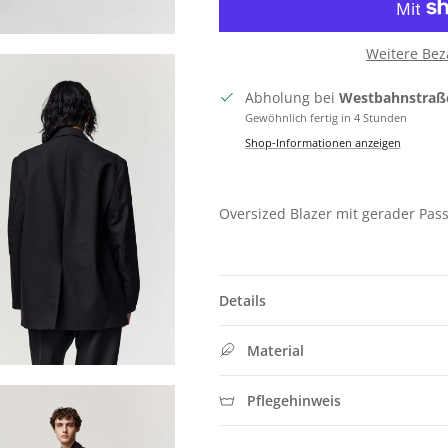
Weitere Bez
Abholung bei
Westbahnstraß
Gewöhnlich fertig in 4 Stunden
Shop-Informationen anzeigen
Oversized Blazer mit gerader Pa
SIGN UP FOR 10% OFF
Details
Jetzt Newsletter abonnieren und exklusive Angebote erhalten
Material
Pflegehinweis