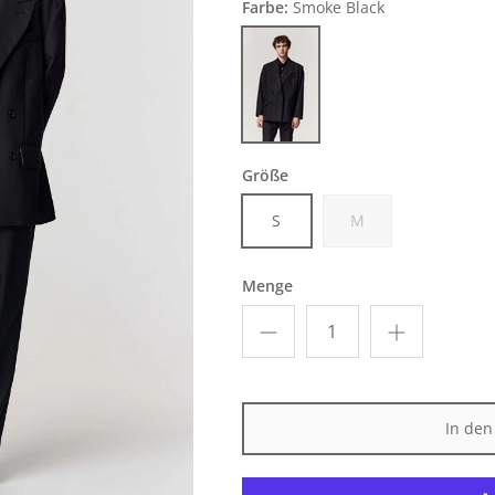
Farbe:
Smoke Black
Smoke Black
Größe
S
M
Menge
In de