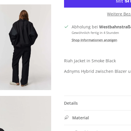
Weitere Bez
Abholung bei
Westbahnstraß
Gewöhnlich fertig in 4 Stunden
Shop-Informationen anzeigen
Riah Jacket in Smoke Black
Adnyms Hybrid zwischen Blazer 
Details
Material
SIGN UP FOR 10% OFF