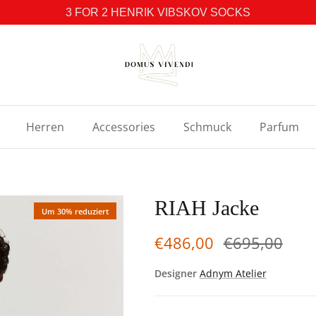
3 FOR 2 HENRIK VIBSKOV SOCKS
Herren
Accessories
Schmuck
Parfum
RIAH Jacke
Um 30% reduziert
€486,00
€695,00
Designer
Adnym Atelier