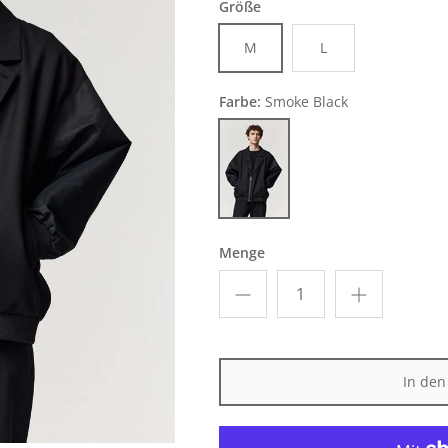
Größe
M
L
Farbe:
Smoke Black
Smoke Black
Menge
In de