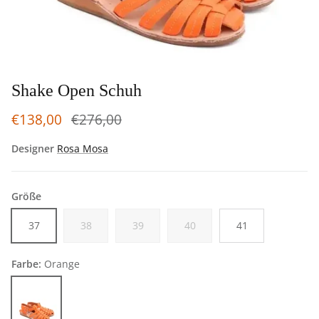
Shake Open Schuh
€138,00
€276,00
Designer
Rosa Mosa
Größe
37
38
39
40
41
Farbe:
Orange