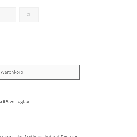
L
XL
n Warenkorb
e 5A
verfügbar
 vorne, das Motiv basiert auf Rop van