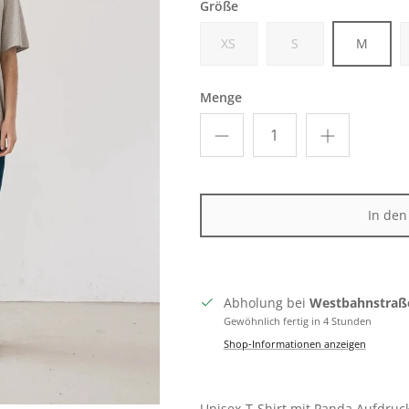
Größe
XS
S
M
Menge
In de
Abholung bei
Westbahnstraß
Gewöhnlich fertig in 4 Stunden
Shop-Informationen anzeigen
Unisex-T-Shirt mit Panda Aufdruck