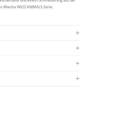
Vorderseite und einem Schmetterling auf der
van Mierlos WILD ANIMALS Serie.