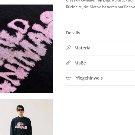
Unisex-T-Sweater mit Logo
Aufdruck auf 
Rückseite, die Motive basieren auf Rop 
Details
Material
Maße
Pflegehinweis