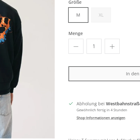
Größe
M
XL
Menge
In de
Abholung bei
Westbahnstraß
Gewöhnlich fertig in 4 Stunden
Shop-Informationen anzeigen