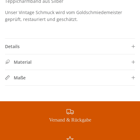
Teppicharmband aus Silber
Unser Vintage Schmuck wird vom Goldschmiedemeister
geprüft, restauriert und geschätzt.
Details
Material
Maße
Jetzt Newsletter abonnieren und exklusive Angebote
erhalten
Versand & Rückgabe
Abonnieren