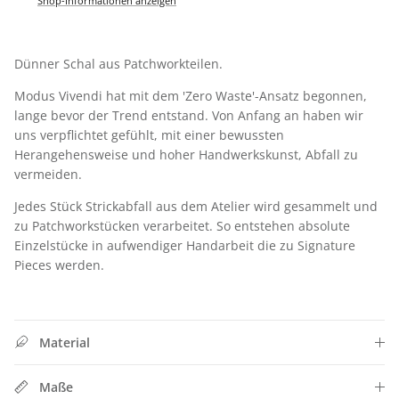
Shop-Informationen anzeigen
Dünner Schal aus Patchworkteilen.
Modus Vivendi hat mit dem 'Zero Waste'-Ansatz begonnen,
lange bevor der Trend entstand. Von Anfang an haben wir
uns verpflichtet gefühlt, mit einer bewussten
Herangehensweise und hoher Handwerkskunst, Abfall zu
vermeiden.
Jedes Stück Strickabfall aus dem Atelier wird gesammelt und
zu Patchworkstücken verarbeitet. So entstehen absolute
Einzelstücke in aufwendiger Handarbeit die zu Signature
Pieces werden.
Schließen
SIGN UP FOR 10% OFF
Material
Jetzt Newsletter abonnieren und exklusive Angebote
erhalten
Maße