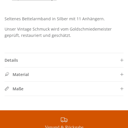
Seltenes Bettelarmband in Silber mit 11 Anhängern.
Unser Vintage Schmuck wird vom Goldschmiedemeister
geprüft, restauriert und geschätzt.
Details
Material
Schließen
SIGN UP FOR 10% OFF
Maße
Jetzt Newsletter abonnieren und exklusive Angebote
erhalten
Abonnieren
Versand & Rückgabe